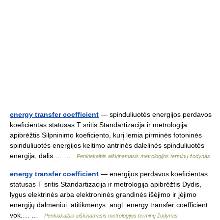
energy transfer coefficient
— spinduliuotės energijos perdavos
koeficientas statusas T sritis Standartizacija ir metrologija
apibrėžtis Silpninimo koeficiento, kurį lemia pirminės fotoninės
spinduliuotės energijos keitimo antrinės dalelinės spinduliuotės
energija, dalis.… …
Penkiakalbis aiškinamasis metrologijos terminų žodynas
energy transfer coefficient
— energijos perdavos koeficientas
statusas T sritis Standartizacija ir metrologija apibrėžtis Dydis,
lygus elektrinės arba elektroninės grandinės išėjimo ir įėjimo
energijų dalmeniui. atitikmenys: angl. energy transfer coefficient
vok.… …
Penkiakalbis aiškinamasis metrologijos terminų žodynas