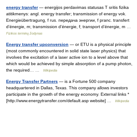
energy transfer
— energijos perdavimas statusas T sritis fizika
atitikmenys: angl. energy transfer; transmission of energy vok.
Energieübertragung, f rus. передача энергии, f pranc. transfert
d’énergie, m; transmission d’énergie, f; transport d’énergie, m …
Fizikos terminų žodynas
Energy transfer upconversion
— or ETU is a physical principle
(most commonly encountered in solid state laser physics) that
involves the excitation of a laser active ion to a level above that
which would be achieved by simple absorption of a pump photon,
the required… …
Wikipedia
Energy Transfer Partners
— is a Fortune 500 company
headquartered in Dallas, Texas. This company allows investors
participate in the growth of the energy economy. External links *
[http://www.energytransfer.com/default.asp website] …
Wikipedia