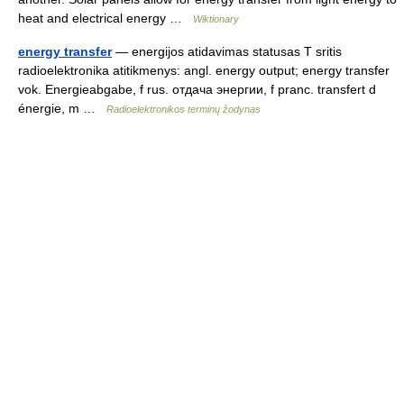
heat and electrical energy …
Wiktionary
energy transfer
— energijos atidavimas statusas T sritis
radioelektronika atitikmenys: angl. energy output; energy transfer
vok. Energieabgabe, f rus. отдача энергии, f pranc. transfert d
énergie, m …
Radioelektronikos terminų žodynas