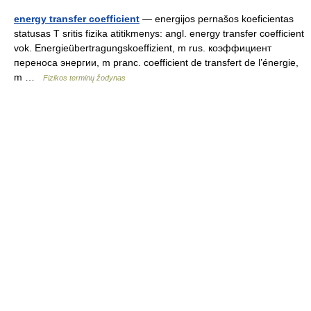
energy transfer coefficient
— energijos pernašos koeficientas
statusas T sritis fizika atitikmenys: angl. energy transfer coefficient
vok. Energieübertragungskoeffizient, m rus. коэффициент
переноса энергии, m pranc. coefficient de transfert de l’énergie,
m …
Fizikos terminų žodynas