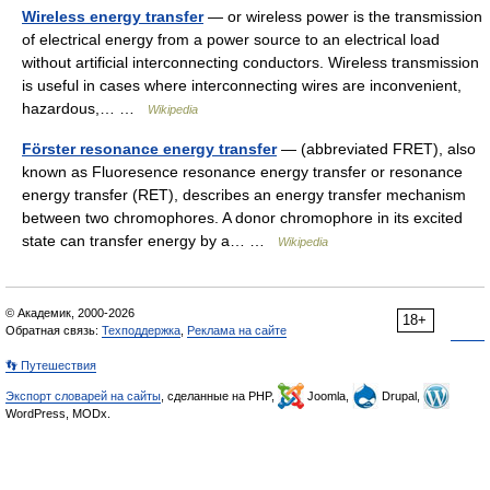
Wireless energy transfer
— or wireless power is the transmission
of electrical energy from a power source to an electrical load
without artificial interconnecting conductors. Wireless transmission
is useful in cases where interconnecting wires are inconvenient,
hazardous,… …
Wikipedia
Förster resonance energy transfer
— (abbreviated FRET), also
known as Fluoresence resonance energy transfer or resonance
energy transfer (RET), describes an energy transfer mechanism
between two chromophores. A donor chromophore in its excited
state can transfer energy by a… …
Wikipedia
© Академик, 2000-2026
18+
Обратная связь:
Техподдержка
,
Реклама на сайте
👣 Путешествия
Экспорт словарей на сайты
, сделанные на PHP,
Joomla,
Drupal,
WordPress, MODx.