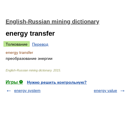
English-Russian mining dictionary
energy transfer
Толкование
Перевод
energy transfer
преобразование энергии
English-Russian mining dictionary
.
2015
.
Игры ⚽
Нужно решить контрольную?
energy system
energy value